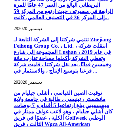
البريطاني البالغ من العمر 47 عامًا للمرة
الرابعة في مسيرته ، حيث ارتفع من المركز 59
إلى المركز 36 في التصنيف العالمي. كانت...
ديسمبر 2020
29
تنتمي شركتنا إلى الشركة التابعة لـ Zhejiang
Feihong Group Co. ، Ltd. ، انتقلت شركة
المجموعة إلى شارع Lushan في عام 2019 ،
وتغطي الشركة بأكملها مساحة تقارب مائة
وخمسين فدانًا. بعد نقل شركتنا ، قامت شركة
فرعنا بتوسيع الإنتاج ، والاستثمار في ...
ديسمبر 2020
29
توقيت الصين القياسي ، أشلي جيليام من
مانشستر ، تينيسي ، طالبة في جامعة ولاية
ميسيسيبي يبلغ ارتفاعها 5 أقدام و 7 بوصات.
كان آشلي جيليام ، وهو لاعب غولف ممتاز في
الكلية ، عضوًا في فريق Golfweek الوطني
الثالث ، فريق Wgca All-American