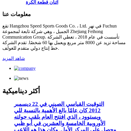
اثنان قطعة الكرة
معلومات عنا
تقع Hangzhou Speed ​​Sports Goods Co. ، Ltd. في نهر Fuchun
الجميل ، وهي شركة تابعة لمجموعة Zhejiang Feihong
Communication Group. تأسست في عام 2018 ، تغطي الشركة
مساحة تزيد عن 8000 متر مربع ويعمل بها 60 شخصًا. تقدم الشركة
خط إنتاج دولي متقدم للغولف.
شاهد المزيد
أكثر ديناميكية
التوقيت القياسي الصيني في 22 ديسمبر
2012 كان عامًا بالغ الأهمية بالنسبة للي
ويستوود ، الذي افتتح العام بلقب جولته
الأوروبية الخامسة والعشرين في أبو ظبي
وحصل على المركز الأول. وكان هذا هو اللاعب