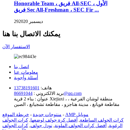
Honorable Team ، فريق All-SEC الأول ،
فريق Sec All-Freshman ، SEC Fir ...
ديسمبر 2020
29
يمكنك الاتصال بنا هنا
الاستفسار الآن
اتصل بنا
معلومات عنا
أسئلة وأجوبة
هاتف:
13738191601
86691044@qq.com
بريد الالكتروني :
عنوان :
بناء 2 قرية Xiejiaxi ، منطقة لوشان الفرعية ،
مقاطعة فويانغ ، مدينة هناجزو ، مقاطعة تشجيانغ ، الصين
AMP موبايل
-
منتوجات جديدة
-
خريطة الموقع
كرات الجولف الساطعة
,
أفضل كرة جولف لوضعها
,
كرات الجولف
الرغوية
,
أفضل كرات الجولف الملونة
,
نودل جولف
,
كرات الجولف